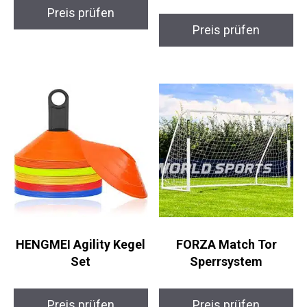
16er Set
Verkehrskegel Set 10-
Pack
Preis prüfen
Preis prüfen
HENGMEI Agility
FORZA Match Tor
Kegel Set
Sperrsystem