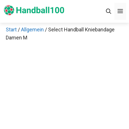
Zum
M
Inhalt
springen
Start
/
Allgemein
/ Select Handball Kniebandage
Damen M