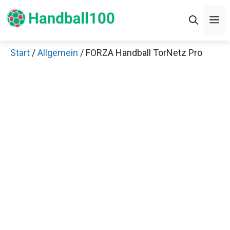
Zum
Men
Inhalt
springen
Start
/
Allgemein
/ FORZA Handball TorNetz Pro
Jetzt anschauen