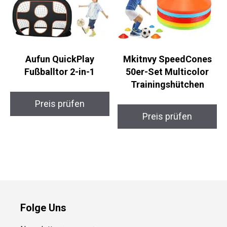
Aufun QuickPlay
Mkitnvy SpeedCones
Fußballtor 2-in-1
50er-Set Multicolor
Trainingshütchen
Preis prüfen
Preis prüfen
Folge Uns