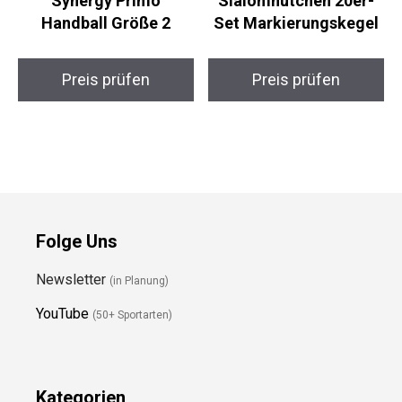
Kempa Spectrum
Relaxdays
Synergy Primo
Slalomhütchen 20er-
Handball Größe 2
Set Markierungskegel
Preis prüfen
Preis prüfen
Folge Uns
Newsletter
(in Planung)
YouTube
(50+ Sportarten)