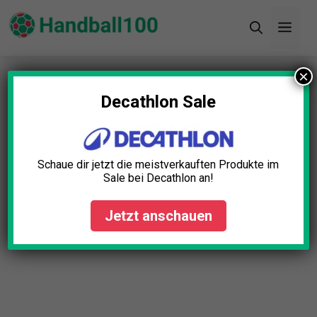
Zum
Men
Inhalt
springen
×
Startseite
»
Blog
»
Harz für Handbälle Test: Die 11
besten (Bestenliste)
Decathlon Sale
Schaue dir jetzt die meistverkauften Produkte im
Sale bei Decathlon an!
Jetzt anschauen