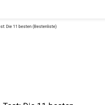
st: Die 11 besten (Bestenliste)
Decathlon Sale
aue dir jetzt die meistverkauften Produkte im Sale bei Decathlon
Jetzt anschauen