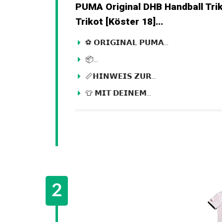
PUMA Original DHB Handball Trik
Trikot [Köster 18]...
⚽ 𝗢𝗥𝗜𝗚𝗜𝗡𝗔𝗟 𝗣𝗨𝗠𝗔...
📦...
📏𝗛𝗜𝗡𝗪𝗘𝗜𝗦 𝗭𝗨𝗥...
👕 𝗠𝗜𝗧 𝗗𝗘𝗜𝗡𝗘𝗠...