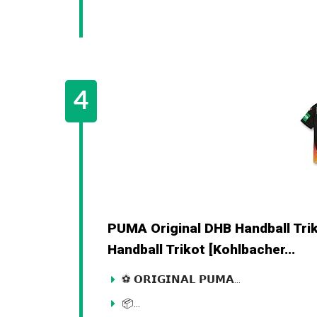
PUMA Original DHB Handball Trik
Handball Trikot [Kohlbacher...
⚽ 𝗢𝗥𝗜𝗚𝗜𝗡𝗔𝗟 𝗣𝗨𝗠𝗔...
📦...