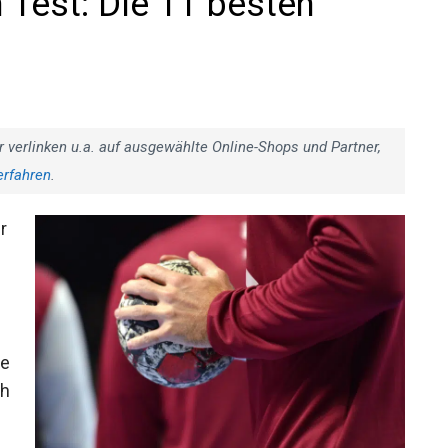
 Test: Die 11 besten
r verlinken u.a. auf ausgewählte Online-Shops und Partner,
erfahren
.
r
he
ch