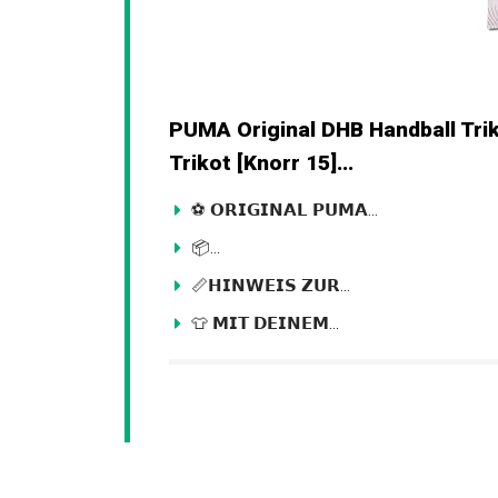
PUMA Original DHB Handball Trik
Trikot [Knorr 15]...
⚽ 𝗢𝗥𝗜𝗚𝗜𝗡𝗔𝗟 𝗣𝗨𝗠𝗔...
📦...
📏𝗛𝗜𝗡𝗪𝗘𝗜𝗦 𝗭𝗨𝗥...
👕 𝗠𝗜𝗧 𝗗𝗘𝗜𝗡𝗘𝗠...