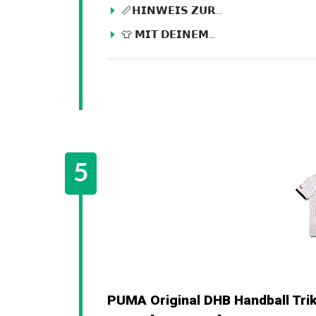
📏𝗛𝗜𝗡𝗪𝗘𝗜𝗦 𝗭𝗨𝗥...
👕 𝗠𝗜𝗧 𝗗𝗘𝗜𝗡𝗘𝗠...
PUMA Original DHB Handball Trik