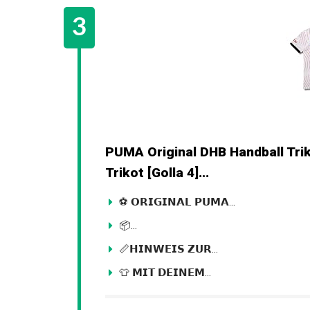
PUMA Original DHB Handball Trik
Trikot [Golla 4]...
⚽ 𝗢𝗥𝗜𝗚𝗜𝗡𝗔𝗟 𝗣𝗨𝗠𝗔...
📦...
📏𝗛𝗜𝗡𝗪𝗘𝗜𝗦 𝗭𝗨𝗥...
👕 𝗠𝗜𝗧 𝗗𝗘𝗜𝗡𝗘𝗠...