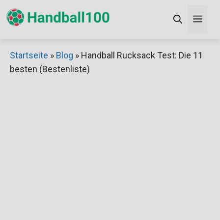
Zum
Men
Inhalt
springen
×
Startseite
»
Blog
»
Handball Rucksack Test: Die 11
besten (Bestenliste)
Decathlon Sale
Schaue dir jetzt die meistverkauften Produkte im
Sale bei Decathlon an!
Jetzt anschauen