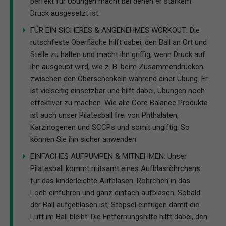
perfekt für Übungen macht bei denen er starkem
Druck ausgesetzt ist.
FÜR EIN SICHERES & ANGENEHMES WORKOUT: Die
rutschfeste Oberfläche hilft dabei, den Ball an Ort und
Stelle zu halten und macht ihn griffig, wenn Druck auf
ihn ausgeübt wird, wie z. B. beim Zusammendrücken
zwischen den Oberschenkeln während einer Übung. Er
ist vielseitig einsetzbar und hilft dabei, Übungen noch
effektiver zu machen. Wie alle Core Balance Produkte
ist auch unser Pilatesball frei von Phthalaten,
Karzinogenen und SCCPs und somit ungiftig. So
können Sie ihn sicher anwenden.
EINFACHES AUFPUMPEN & MITNEHMEN: Unser
Pilatesball kommt mitsamt eines Aufblasröhrchens
für das kinderleichte Aufblasen. Röhrchen in das
Loch einführen und ganz einfach aufblasen. Sobald
der Ball aufgeblasen ist, Stöpsel einfügen damit die
Luft im Ball bleibt. Die Entfernungshilfe hilft dabei, den