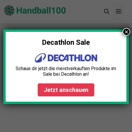
Zum
Men
Inhalt
springen
×
Startseite
»
Blog
»
Gymnastikball Anti-Burst Test:
Die 5 besten (Bestenliste)
Decathlon Sale
Schaue dir jetzt die meistverkauften Produkte im
Sale bei Decathlon an!
Jetzt anschauen