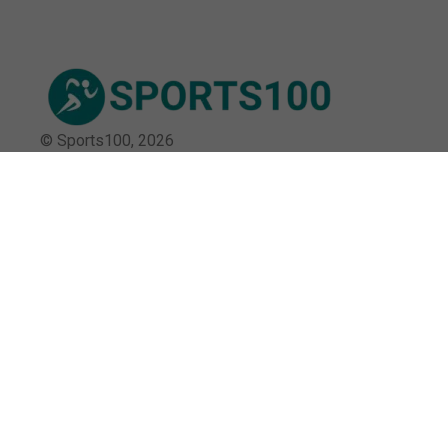
© Sports100,
2026
Impressum
Datenschutz
Unsere Redaktion wird durch Leser unterstützt. Wir verlinken
u.a. auf ausgewählte Online-Shops und Partner,
von denen wir ggf. eine Vergütung erhalten.
Mehr erfahren.
Adresse
Flensburger Str. 7, 25421 Pinneberg,
Deutschland