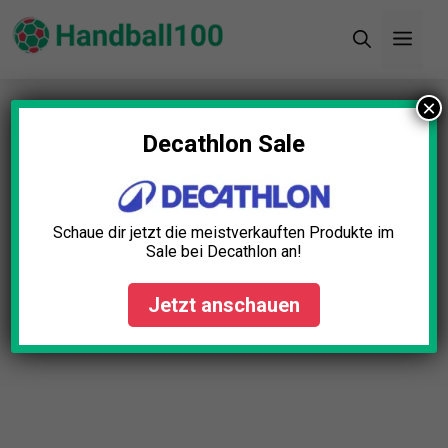
Zum
Men
Inhalt
springen
×
Startseite
»
Blog
»
Fan Schals THW Kiel Test: Die
11 besten (Bestenliste)
Decathlon Sale
Schaue dir jetzt die meistverkauften Produkte im
Sale bei Decathlon an!
Jetzt anschauen